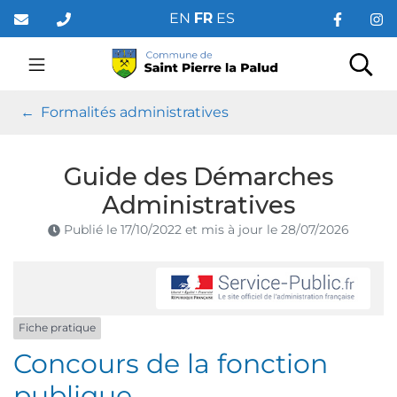
Gestion des traceurs
Aller
EN
FR
ES
au
contenu
Saint Pierre la Palud
Rec
Formalités administratives
Guide des Démarches
Administratives
Publié le
17/10/2022
et mis à jour le
28/07/2026
Fiche pratique
Concours de la fonction
publique