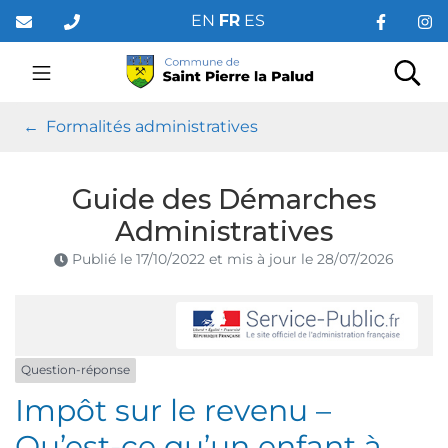
Gestion des traceurs
Aller
EN
FR
ES
au
contenu
Saint Pierre la Palud
Rec
Formalités administratives
Guide des Démarches
Administratives
Publié le
17/10/2022
et mis à jour le
28/07/2026
Question-réponse
Impôt sur le revenu –
Qu’est-ce qu’un enfant à