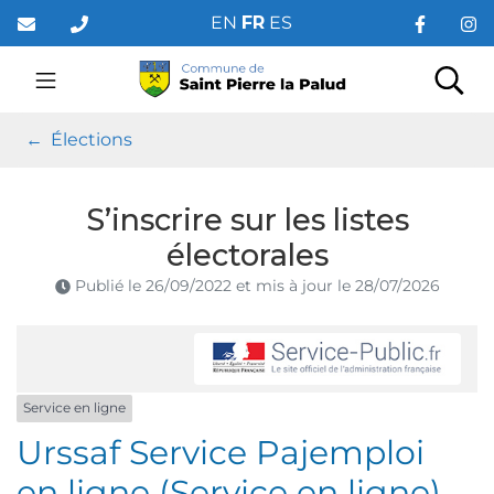
Gestion des traceurs
Aller
EN
FR
ES
au
contenu
Saint Pierre la Palud
Rec
Élections
S’inscrire sur les listes
électorales
Publié le
26/09/2022
et mis à jour le
28/07/2026
Service en ligne
Urssaf Service Pajemploi
en ligne (Service en ligne)