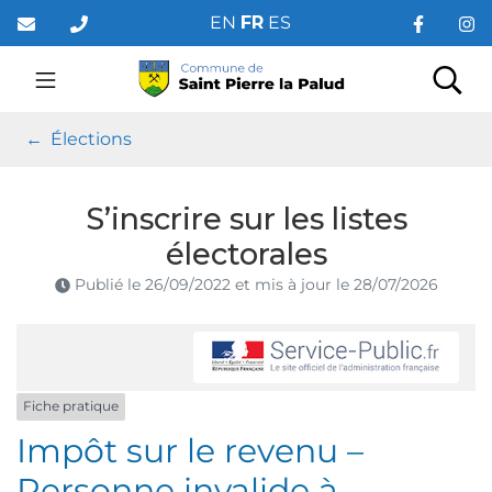
Gestion des traceurs
Aller
EN
FR
ES
au
contenu
Saint Pierre la Palud
Rec
Élections
S’inscrire sur les listes
électorales
Publié le
26/09/2022
et mis à jour le
28/07/2026
Fiche pratique
Impôt sur le revenu –
Personne invalide à