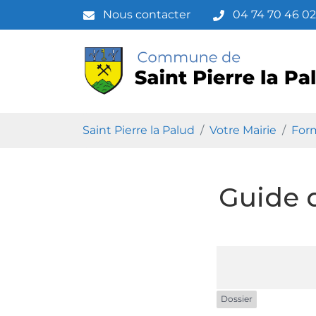
Gestion des traceurs
Aller
Nous contacter
04 74 70 46 02
au
contenu
Saint Pierre l
Saint Pierre la Palud
Votre Mairie
Form
Guide 
Dossier