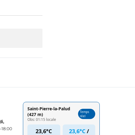
i,
–18:00