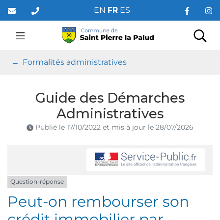
Gestion des traceurs
Aller
EN
FR
ES
au
contenu
Saint Pierre la Palud
Rec
Formalités administratives
Guide des Démarches
Administratives
Publié le
17/10/2022
et mis à jour le
28/07/2026
Question-réponse
Peut-on rembourser son
crédit immobilier par