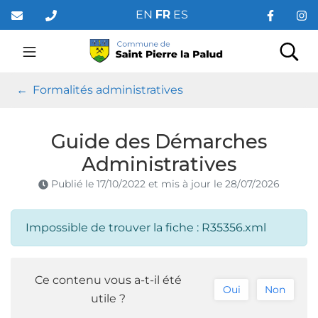
Gestion des traceurs
Aller
EN
FR
ES
au
contenu
Saint Pierre la Palud
Rec
Formalités administratives
Guide des Démarches
Administratives
Publié le
17/10/2022
et mis à jour le
28/07/2026
Impossible de trouver la fiche : R35356.xml
Ce contenu vous a-t-il été
Oui
Non
utile ?