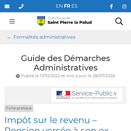
Gestion des traceurs
Aller
EN
FR
ES
au
contenu
Saint Pierre la Palud
Rec
Formalités administratives
Guide des Démarches
Administratives
Publié le
17/10/2022
et mis à jour le
28/07/2026
Fiche pratique
Impôt sur le revenu –
Pension versée à son ex-