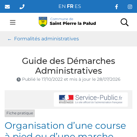
Gestion des traceurs
Aller
EN
FR
ES
au
contenu
Saint Pierre la Palud
Rec
Formalités administratives
Guide des Démarches
Administratives
Publié le
17/10/2022
et mis à jour le
28/07/2026
Fiche pratique
Organisation d’une course
à pied ou d’une marche