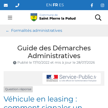
Gestion des traceurs
Aller
EN
FR
ES
au
contenu
Saint Pierre la Palud
Rec
Formalités administratives
Guide des Démarches
Administratives
Publié le
17/10/2022
et mis à jour le
28/07/2026
Question-réponse
Véhicule en leasing :
comment signaler un