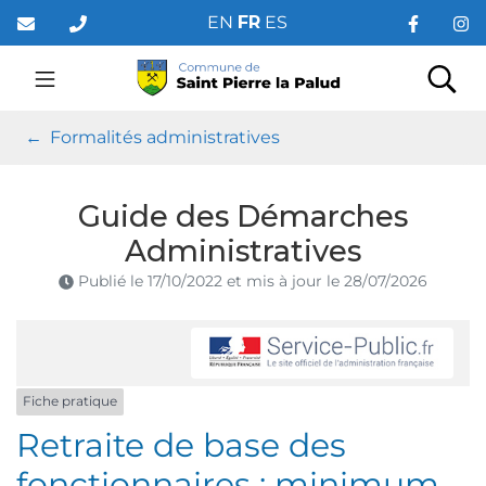
Gestion des traceurs
Aller
EN
FR
ES
au
contenu
Saint Pierre la Palud
Rec
Formalités administratives
Guide des Démarches
Administratives
Publié le
17/10/2022
et mis à jour le
28/07/2026
Fiche pratique
Retraite de base des
fonctionnaires : minimum