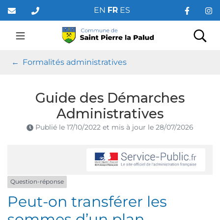
Gestion des traceurs
Aller
EN
FR
ES
au
contenu
Saint Pierre la Palud
Rec
Formalités administratives
Guide des Démarches
Administratives
Publié le
17/10/2022
et mis à jour le
28/07/2026
Question-réponse
Peut-on transférer les
sommes d’un plan