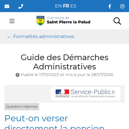
Gestion des traceurs
Aller
EN
FR
ES
au
contenu
Saint Pierre la Palud
Rec
Formalités administratives
Guide des Démarches
Administratives
Publié le
17/10/2022
et mis à jour le
28/07/2026
Question-réponse
Peut-on verser
directement la pension