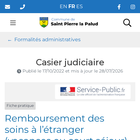
Gestion des traceurs
Aller
EN
FR
ES
au
contenu
Saint Pierre la Palud
Rec
Formalités administratives
Casier judiciaire
Publié le
17/10/2022
et mis à jour le
28/07/2026
Fiche pratique
Remboursement des
soins à l’étranger