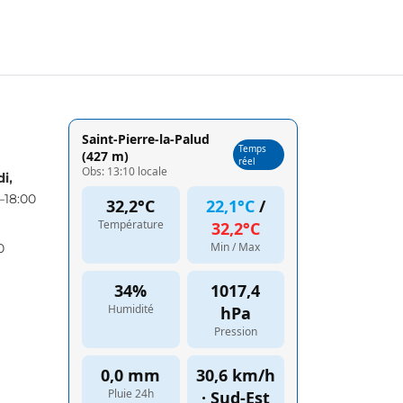
i,
–18:00
0