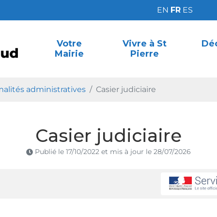
EN
FR
ES
Votre
Vivre à St
Déc
Mairie
Pierre
a Palud
alités administratives
Casier judiciaire
Casier judiciaire
Publié le
17/10/2022
et mis à jour le
28/07/2026