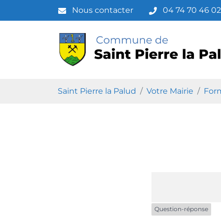
Gestion des traceurs
Aller
Nous contacter
04 74 70 46 02
au
contenu
Saint Pierre l
Saint Pierre la Palud
Votre Mairie
Form
Question-réponse