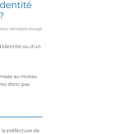
identité
?
stre), Ministère chargé
d’identité ou d’un
smises au niveau
rrez donc pas
à la préfecture de