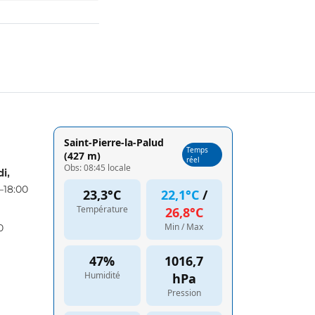
i,
–18:00
0