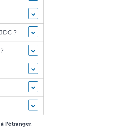
a JDC ?
 ?
u
à l’étranger
.